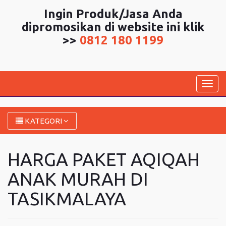
Ingin Produk/Jasa Anda
dipromosikan di website ini klik
>>
0812 180 1199
Togg
navig
KATEGORI
HARGA PAKET AQIQAH
ANAK MURAH DI
TASIKMALAYA