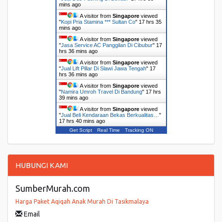
mins ago
A visitor from
Singapore
viewed
"
Kopi Pria Stamina *** Sultan Co
"
17 hrs 35
mins ago
A visitor from
Singapore
viewed
"
Jasa Service AC Panggilan Di Cibubur
"
17
hrs 36 mins ago
A visitor from
Singapore
viewed
"
Jual Lift Pillar Di Slawi Jawa Tengah
"
17
hrs 36 mins ago
A visitor from
Singapore
viewed
"
Namira Umroh Travel Di Bandung
"
17 hrs
39 mins ago
A visitor from
Singapore
viewed
"
Jual Beli Kendaraan Bekas Berkualitas…
"
17 hrs 40 mins ago
Get Script
Real Time
Tracking ON
HUBUNGI KAMI
SumberMurah.com
Harga Paket Aqiqah Anak Murah Di Tasikmalaya
Email