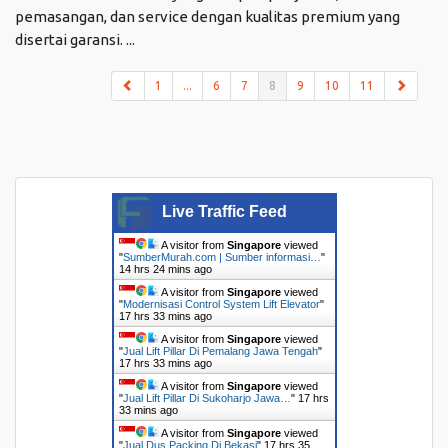
pemasangan, dan service dengan kualitas premium yang
disertai garansi. ...
(current)
1
...
6
7
8
9
10
11
Live Traffic Feed
A visitor from
Singapore
viewed
"
SumberMurah.com | Sumber informasi…
"
14 hrs 24 mins ago
A visitor from
Singapore
viewed
"
Modernisasi Control System Lift Elevator
"
17 hrs 33 mins ago
A visitor from
Singapore
viewed
"
Jual Lift Pillar Di Pemalang Jawa Tengah
"
17 hrs 33 mins ago
A visitor from
Singapore
viewed
"
Jual Lift Pillar Di Sukoharjo Jawa…
"
17 hrs
33 mins ago
A visitor from
Singapore
viewed
"
Jual Dus Packing Di Bekasi
"
17 hrs 35