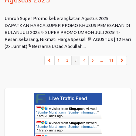
Umroh Super Promo keberangkatan Agustus 2025
DAPATKAN HARGA SUPER PROMO KHUSUS PEMESANAN DI
BULAN JULI 2025 ✨ SUPER PROMO UMROH JULI 2025! ✨
Pesan Sekarang, Nikmati Harga Spesial! 📆 AGUSTUS | 12 Hari
(2x Jum’at) 🎙️ Bersama Ustad Abdullah ...
(current)
1
2
3
4
5
...
11
Live Traffic Feed
A visitor from
Singapore
viewed
"
SumberMurah.com | Sumber informasi…
"
7 hrs 27 mins ago
A visitor from
Singapore
viewed
"
SumberMurah.com | Sumber informasi…
"
7 hrs 27 mins ago