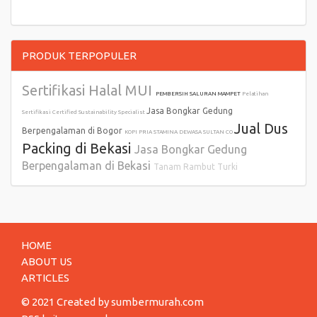
PRODUK TERPOPULER
Sertifikasi Halal MUI
PEMBERSIH SALURAN MAMPET
Pelatihan
Jasa Bongkar Gedung
Sertifikasi Certified Sustainability Specialist
Jual Dus
Berpengalaman di Bogor
KOPI PRIA STAMINA DEWASA SULTAN CO
Packing di Bekasi
Jasa Bongkar Gedung
Berpengalaman di Bekasi
Tanam Rambut Turki
HOME
ABOUT US
ARTICLES
© 2021 Created by
sumbermurah.com