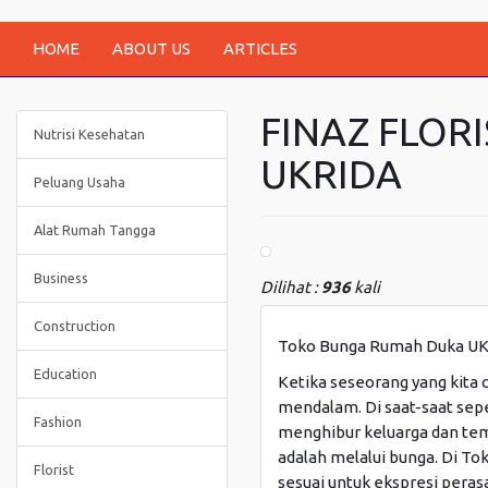
HOME
ABOUT US
ARTICLES
FINAZ FLOR
Nutrisi Kesehatan
UKRIDA
Peluang Usaha
Alat Rumah Tangga
Business
Dilihat :
936
kali
Construction
Toko Bunga Rumah Duka UK
Education
Ketika seseorang yang kita 
mendalam. Di saat-saat sepe
Fashion
menghibur keluarga dan tem
adalah melalui bunga. Di 
Florist
sesuai untuk ekspresi peras