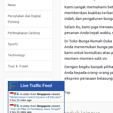
News
Kami sangat memahami beta
memberikan kualitas terbaik
Percetakan dan Digital
indah, dan pengaturan bunga
Printing
Selain itu, kami juga mena
pesanan Anda tepat waktu, 
Perlengkapan Gedung
Di Toko Bunga Rumah Duka U
Sports
Anda menemukan bunga yang
kami untuk konsultasi atau
Technology
momen-momen sulit ini.
Tour & Travel
Dengan begitu banyak pili
Anda kepada orang-orang y
ekspresi perasaan belasung
Live Traffic Feed
Tag :
A visitor from
Singapore
viewed
"
Modernisasi Control System Lift Elevator
"
2 hrs 21 mins ago
A visitor from
Singapore
viewed
"
Jual Lift Pillar Di Pemalang Jawa Tengah
"
2 hrs 21 mins ago