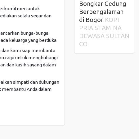
Bongkar Gedung
berkomitmen untuk
Berpengalaman
ediakan selalu segar dan
di Bogor
KOPI
PRIA STAMINA
ngantarkan bunga-bunga
DEWASA SULTAN
ada keluarga yang berduka.
CO
k, dan kami siap membantu
an ragu untuk menghubungi
an dan kasih sayang dalam
aikan simpati dan dukungan
tuk membantu Anda dalam