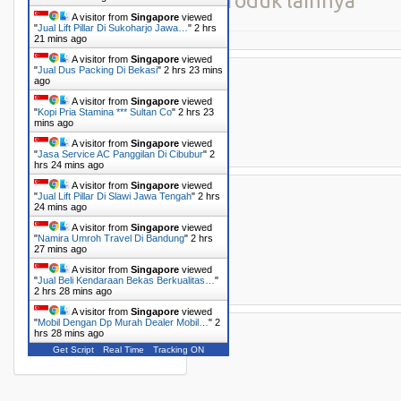
Produk lainnya
A visitor from
Singapore
viewed
"
Jual Lift Pillar Di Sukoharjo Jawa…
"
2 hrs
21 mins ago
A visitor from
Singapore
viewed
"
Jual Dus Packing Di Bekasi
"
2 hrs 23 mins
ago
A visitor from
Singapore
viewed
"
Kopi Pria Stamina *** Sultan Co
"
2 hrs 23
mins ago
A visitor from
Singapore
viewed
"
Jasa Service AC Panggilan Di Cibubur
"
2
hrs 24 mins ago
A visitor from
Singapore
viewed
"
Jual Lift Pillar Di Slawi Jawa Tengah
"
2 hrs
24 mins ago
A visitor from
Singapore
viewed
"
Namira Umroh Travel Di Bandung
"
2 hrs
27 mins ago
A visitor from
Singapore
viewed
"
Jual Beli Kendaraan Bekas Berkualitas…
"
2 hrs 28 mins ago
A visitor from
Singapore
viewed
"
Mobil Dengan Dp Murah Dealer Mobil…
"
2
hrs 28 mins ago
Get Script
Real Time
Tracking ON