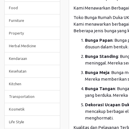
Kami Menawarkan Berbagai
Food
Toko Bunga Rumah Duka UKR
Furniture
Kami menawarkan berbagai 
Beberapa jenis bunga yang k
Property
Bunga Papan
: Bunga
Herbal Medicine
disusun dalam bentuk
Bunga Standing
: Bun
Kendaraan
meninggal. Mereka seri
Kesehatan
Bunga Meja
: Bunga m
Mereka memberikan s
Kitchen
Bunga Tangan
: Bung
yang berduka. Mereka 
Transportation
Dekorasi Ucapan Duk
Kosmetik
mencakup berbagai ele
menghormati.
Life Style
Kualitas dan Pelayanan Terb