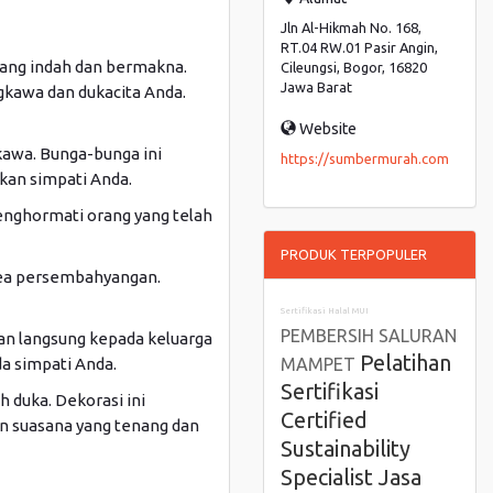
Jln Al-Hikmah No. 168,
RT.04 RW.01 Pasir Angin,
ang indah dan bermakna.
Cileungsi, Bogor, 16820
Jawa Barat
kawa dan dukacita Anda.
Website
kawa. Bunga-bunga ini
https://sumbermurah.com
kan simpati Anda.
menghormati orang yang telah
PRODUK TERPOPULER
area persembahyangan.
Sertifikasi Halal MUI
PEMBERSIH SALURAN
an langsung kepada keluarga
Pelatihan
a simpati Anda.
MAMPET
Sertifikasi
 duka. Dekorasi ini
Certified
an suasana yang tenang dan
Sustainability
Specialist
Jasa