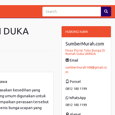
H DUKA
HUBUNGI KAMI
SumberMurah.com
Finaz Florist Toko Bunga Di
Rumah Duka UKRIDA
Email
sumbermurah168@gmail.co
m
kawa
Ponsel
0812 180 1199
erasakan kesedihan yang
ling umum digunakan untuk
WhatsApp
yampaikan perasaan tersebut
0812 180 1199
enis bunga ucapan yang
Alamat