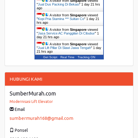
A visitor from
Singapore
viewed
"
Jual Dus Packing Di Bekasi
"
1 day 21 hrs
ago
A visitor from
Singapore
viewed
"
Kopi Pria Stamina *** Sultan Co
"
1 day 21
hrs ago
A visitor from
Singapore
viewed
"
Jasa Service AC Panggilan Di Cibubur
"
1
day 21 hrs ago
A visitor from
Singapore
viewed
"
Jual Lift Pillar Di Slawi Jawa Tengah
"
1 day
21 hrs ago
Get Script
Real Time
Tracking ON
HUBUNGI KAMI
SumberMurah.com
Modernisasi Lift Elevator
Email
sumbermurah168@gmail.com
Ponsel