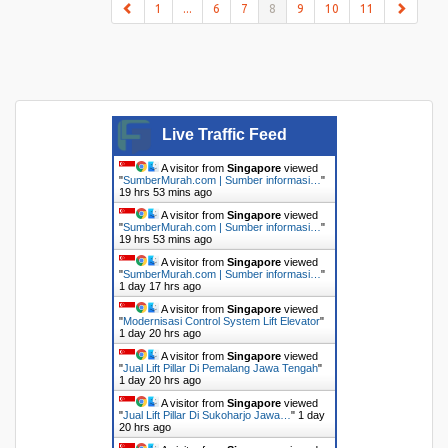
(current)
1
...
6
7
8
9
10
11
Live Traffic Feed
A visitor from
Singapore
viewed
"
SumberMurah.com | Sumber informasi…
"
19 hrs 53 mins ago
A visitor from
Singapore
viewed
"
SumberMurah.com | Sumber informasi…
"
19 hrs 53 mins ago
A visitor from
Singapore
viewed
"
SumberMurah.com | Sumber informasi…
"
1 day 17 hrs ago
A visitor from
Singapore
viewed
"
Modernisasi Control System Lift Elevator
"
1 day 20 hrs ago
A visitor from
Singapore
viewed
"
Jual Lift Pillar Di Pemalang Jawa Tengah
"
1 day 20 hrs ago
A visitor from
Singapore
viewed
"
Jual Lift Pillar Di Sukoharjo Jawa…
"
1 day
20 hrs ago