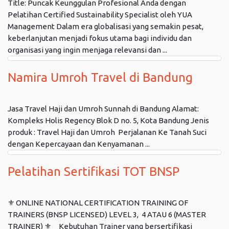
Title: Puncak Keunggulan Profesional Anda dengan
Pelatihan Certified Sustainability Specialist oleh YUA
Management Dalam era globalisasi yang semakin pesat,
keberlanjutan menjadi fokus utama bagi individu dan
organisasi yang ingin menjaga relevansi dan ...
Namira Umroh Travel di Bandung
Jasa Travel Haji dan Umroh Sunnah di Bandung Alamat:
Kompleks Holis Regency Blok D no. 5, Kota Bandung Jenis
produk : Travel Haji dan Umroh Perjalanan Ke Tanah Suci
dengan Kepercayaan dan Kenyamanan ...
Pelatihan Sertifikasi TOT BNSP
⚜️ ONLINE NATIONAL CERTIFICATION TRAINING OF
TRAINERS (BNSP LICENSED) LEVEL 3, 4 ATAU 6 (MASTER
TRAINER) ⚜️ Kebutuhan Trainer yang bersertifikasi