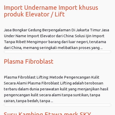
Import Undername Import khusus
produk Elevator / Lift
Jasa Bongkar Gedung Berpengalaman Di Jakarta Timur Jasa
Under Name Import Elevator dari China: Solusi Ijin Import
Tanpa Ribet! Mengimpor barang dari luar negeri, terutama
dari China, memang seringkali melibatkan proses yang ...
Plasma Fibroblast
Plasma Fibroblast Lifting: Metode Pengencangan Kulit
Secara Alami Plasma Fibroblast Lifting adalah terobosan
terbaru dalam dunia perawatan kulit yang menjanjikan hasil
pengencangan kulit secara alami tanpa suntikan, tanpa
cairan, tanpa bedah, tanpa ...
Susu Kambing Etawa merk SKY