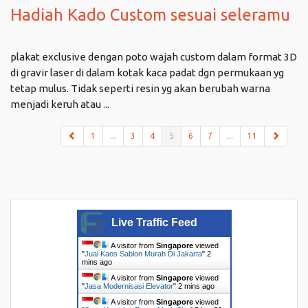
Hadiah Kado Custom sesuai seleramu
plakat exclusive dengan poto wajah custom dalam format 3D
di gravir laser di dalam kotak kaca padat dgn permukaan yg
tetap mulus. Tidak seperti resin yg akan berubah warna
menjadi keruh atau ...
(current)
1
...
3
4
5
6
7
...
11
Live Traffic Feed
A visitor from
Singapore
viewed
"
Jual Kaos Sablon Murah Di Jakarta
"
2
mins ago
A visitor from
Singapore
viewed
"
Jasa Modernisasi Elevator
"
2 mins ago
A visitor from
Singapore
viewed