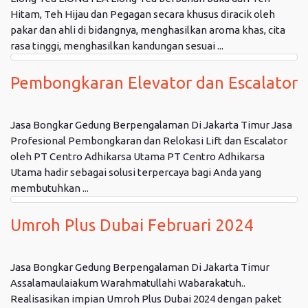
Hitam, Teh Hijau dan Pegagan secara khusus diracik oleh
pakar dan ahli di bidangnya, menghasilkan aroma khas, cita
rasa tinggi, menghasilkan kandungan sesuai ...
Pembongkaran Elevator dan Escalator
Jasa Bongkar Gedung Berpengalaman Di Jakarta Timur Jasa
Profesional Pembongkaran dan Relokasi Lift dan Escalator
oleh PT Centro Adhikarsa Utama PT Centro Adhikarsa
Utama hadir sebagai solusi terpercaya bagi Anda yang
membutuhkan ...
Umroh Plus Dubai Februari 2024
Jasa Bongkar Gedung Berpengalaman Di Jakarta Timur
Assalamaulaiakum Warahmatullahi Wabarakatuh..
Realisasikan impian Umroh Plus Dubai 2024 dengan paket