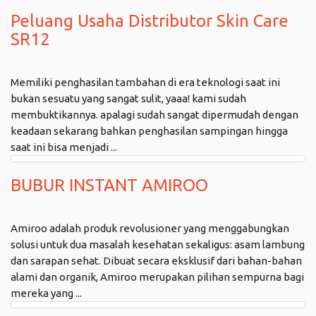
Peluang Usaha Distributor Skin Care
SR12
Memiliki penghasilan tambahan di era teknologi saat ini
bukan sesuatu yang sangat sulit, yaaa! kami sudah
membuktikannya. apalagi sudah sangat dipermudah dengan
keadaan sekarang bahkan penghasilan sampingan hingga
saat ini bisa menjadi ...
BUBUR INSTANT AMIROO
Amiroo adalah produk revolusioner yang menggabungkan
solusi untuk dua masalah kesehatan sekaligus: asam lambung
dan sarapan sehat. Dibuat secara eksklusif dari bahan-bahan
alami dan organik, Amiroo merupakan pilihan sempurna bagi
mereka yang ...