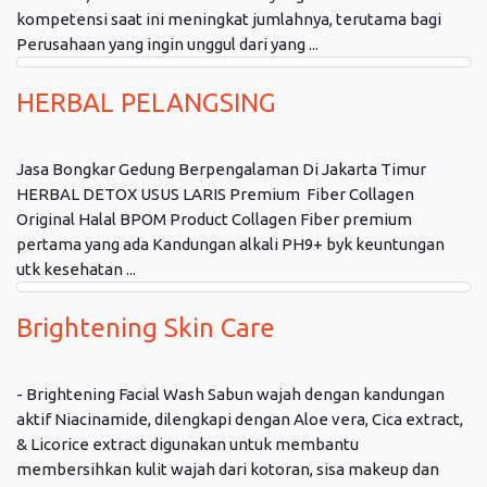
kompetensi saat ini meningkat jumlahnya, terutama bagi
Perusahaan yang ingin unggul dari yang ...
HERBAL PELANGSING
Jasa Bongkar Gedung Berpengalaman Di Jakarta Timur
HERBAL DETOX USUS LARIS Premium Fiber Collagen
Original Halal BPOM Product Collagen Fiber premium
pertama yang ada Kandungan alkali PH9+ byk keuntungan
utk kesehatan ...
Brightening Skin Care
- Brightening Facial Wash Sabun wajah dengan kandungan
aktif Niacinamide, dilengkapi dengan Aloe vera, Cica extract,
& Licorice extract digunakan untuk membantu
membersihkan kulit wajah dari kotoran, sisa makeup dan