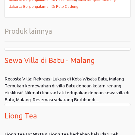
Jakarta Berpengalaman Di Pulo Gadung
Produk lainnya
Sewa Villa di Batu - Malang
Recosta Villa: Rekreasi Luksus di Kota Wisata Batu, Malang
Temukan kemewahan di villa Batu dengan kolam renang
eksklusif. Nikmati liburan tak terlupakan dengan sewa villa di
Batu, Malang. Reservasi sekarang Berlibur di ...
Liong Tea
Liong Tea LIONGTEA Liong Tea berbahan baku dari Teh