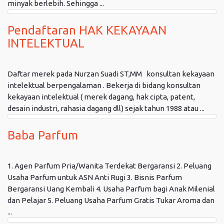
minyak berlebih. Sehingga ...
Pendaftaran HAK KEKAYAAN
INTELEKTUAL
Daftar merek pada Nurzan Suadi ST,MM konsultan kekayaan
intelektual berpengalaman . Bekerja di bidang konsultan
kekayaan intelektual ( merek dagang, hak cipta, patent,
desain industri, rahasia dagang dll) sejak tahun 1988 atau ...
Baba Parfum
1. Agen Parfum Pria/Wanita Terdekat Bergaransi 2. Peluang
Usaha Parfum untuk ASN Anti Rugi 3. Bisnis Parfum
Bergaransi Uang Kembali 4. Usaha Parfum bagi Anak Milenial
dan Pelajar 5. Peluang Usaha Parfum Gratis Tukar Aroma dan
...