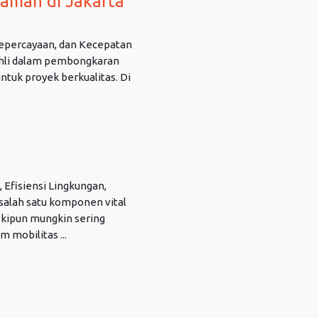
aman di Jakarta
Kepercayaan, dan Kecepatan
Ahli dalam pembongkaran
tuk proyek berkualitas. Di
 Efisiensi Lingkungan,
alah satu komponen vital
skipun mungkin sering
 mobilitas ...