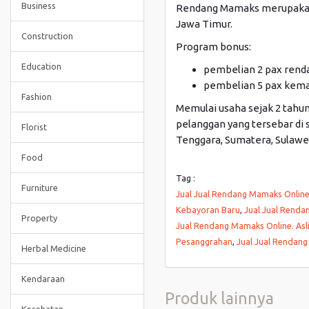
Business
Rendang Mamaks merupakan U
Jawa Timur.
Construction
Program bonus:
Education
pembelian 2 pax renda
pembelian 5 pax kema
Fashion
Memulai usaha sejak 2 tahun
pelanggan yang tersebar di se
Florist
Tenggara, Sumatera, Sulawes
Food
Tag :
Furniture
Jual Jual Rendang Mamaks Online.
Kebayoran Baru
,
Jual Jual Renda
Property
Jual Rendang Mamaks Online. Asl
Pesanggrahan
,
Jual Jual Rendang 
Herbal Medicine
Kendaraan
Produk lainnya