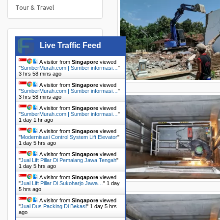
Tour & Travel
Live Traffic Feed
A visitor from
Singapore
viewed
"
SumberMurah.com | Sumber informasi…
"
3 hrs 58 mins ago
A visitor from
Singapore
viewed
"
SumberMurah.com | Sumber informasi…
"
3 hrs 58 mins ago
A visitor from
Singapore
viewed
"
SumberMurah.com | Sumber informasi…
"
1 day 1 hr ago
A visitor from
Singapore
viewed
"
Modernisasi Control System Lift Elevator
"
1 day 5 hrs ago
A visitor from
Singapore
viewed
"
Jual Lift Pillar Di Pemalang Jawa Tengah
"
1 day 5 hrs ago
A visitor from
Singapore
viewed
"
Jual Lift Pillar Di Sukoharjo Jawa…
"
1 day
5 hrs ago
A visitor from
Singapore
viewed
"
Jual Dus Packing Di Bekasi
"
1 day 5 hrs
ago