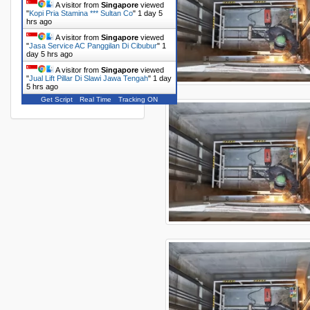
A visitor from
Singapore
viewed
"
Kopi Pria Stamina *** Sultan Co
"
1 day 5
hrs ago
A visitor from
Singapore
viewed
"
Jasa Service AC Panggilan Di Cibubur
"
1
day 5 hrs ago
A visitor from
Singapore
viewed
"
Jual Lift Pillar Di Slawi Jawa Tengah
"
1 day
5 hrs ago
Get Script
Real Time
Tracking ON