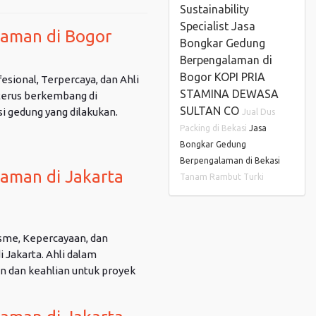
Sustainability
Specialist
Jasa
aman di Bogor
Bongkar Gedung
Berpengalaman di
Bogor
KOPI PRIA
ional, Terpercaya, dan Ahli
STAMINA DEWASA
terus berkembang di
SULTAN CO
i gedung yang dilakukan.
Jual Dus
Packing di Bekasi
Jasa
Bongkar Gedung
Berpengalaman di Bekasi
aman di Jakarta
Tanam Rambut Turki
sme, Kepercayaan, dan
Jakarta. Ahli dalam
 dan keahlian untuk proyek