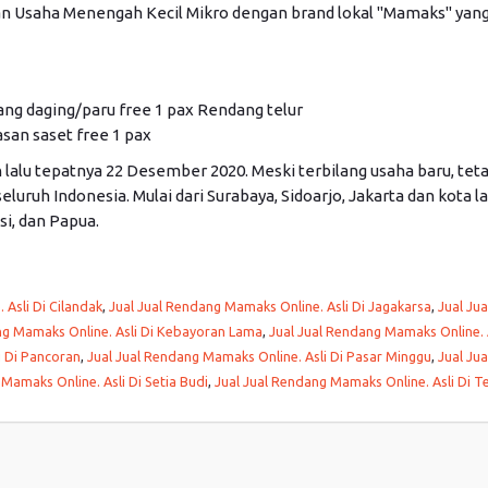
saha Menengah Kecil Mikro dengan brand lokal "Mamaks" yang be
ng daging/paru free 1 pax Rendang telur
san saset free 1 pax
 lalu tepatnya 22 Desember 2020. Meski terbilang usaha baru, te
luruh Indonesia. Mulai dari Surabaya, Sidoarjo, Jakarta dan kota la
i, dan Papua.
 Asli Di Cilandak
,
Jual Jual Rendang Mamaks Online. Asli Di Jagakarsa
,
Jual Ju
ng Mamaks Online. Asli Di Kebayoran Lama
,
Jual Jual Rendang Mamaks Online.
i Di Pancoran
,
Jual Jual Rendang Mamaks Online. Asli Di Pasar Minggu
,
Jual Ju
Mamaks Online. Asli Di Setia Budi
,
Jual Jual Rendang Mamaks Online. Asli Di T