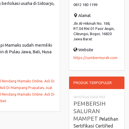
rlokasi usaha di Sidoarjo,
0812 180 1199
Alamat
Jln Al-Hikmah No. 168,
RT.04 RW.01 Pasir Angin,
Cileungsi, Bogor, 16820
Jawa Barat
tapi Mamaks sudah memiliki
Website
in di Pulau Jawa, Bali, Nusa
https://sumbermurah.com
al Rendang Mamaks Online. Asli Di
PRODUK TERPOPULER
 Asli Di Mampang Prapatan
,
Jual
al Rendang Mamaks Online. Asli Di
Sertifikasi Halal MUI
ebet
PEMBERSIH
SALURAN
MAMPET
Pelatihan
Sertifikasi Certified